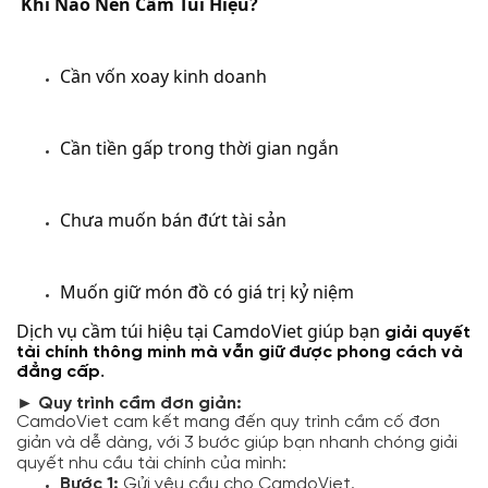
Khi Nào Nên Cầm Túi Hiệu?
Cần vốn xoay kinh doanh
Cần tiền gấp trong thời gian ngắn
Chưa muốn bán đứt tài sản
Muốn giữ món đồ có giá trị kỷ niệm
Dịch vụ cầm túi hiệu tại CamdoViet giúp bạn
giải quyết
tài chính thông minh mà vẫn giữ được phong cách và
.
đẳng cấp
► Quy trì
nh c
ầ
m
đơ
n gi
ản:
CamdoViet cam kết mang đến quy trình cầm cố đơn
giản và dễ dàng, với 3 bước giúp bạn nhanh chóng giải
quyết nhu cầu tài chính của mình:
Bước 1:
Gửi yêu cầu cho CamdoViet.