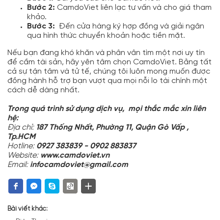
Bước 2:
CamdoViet liên lạc tư vấn và cho giá tham
khảo.
Bước 3:
Đến cửa hàng ký hợp đồng và giải ngân
qua hình thức chuyển khoản hoặc tiền mặt.
Nếu bạn đang khó khăn và phân vân tìm một nơi uy tín
để cầm tài sản, hãy yên tâm chọn CamdoViet. Bằng tất
cả sự tận tâm và tử tế, chúng tôi luôn mong muốn được
đồng hành hỗ trợ bạn vượt qua mọi nỗi lo tài chính một
cách dễ dàng nhất.
Trong quá trình sử dụng dịch vụ,
m
ọ
i th
ắ
c mắc
xin li
ê
n
h
ệ:
Địa chỉ:
187 Thống Nhất, Phường 11, Quận Gò Vấp ,
Tp.HCM
Hotline:
0927 383839 - 0902 883837
Website:
www.camdoviet.vn
Email:
infocamdoviet@gmail.com
Bài viết khác: