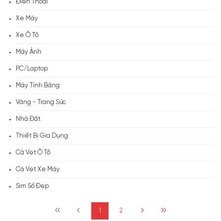
Điện Thoại
Xe Máy
Xe Ô Tô
Máy Ảnh
PC/Laptop
Máy Tính Bảng
Vàng - Trang Sức
Nhà Đất
Thiết Bị Gia Dụng
Cà Vẹt Ô Tô
Cà Vẹt Xe Máy
Sim Số Đẹp
1
2