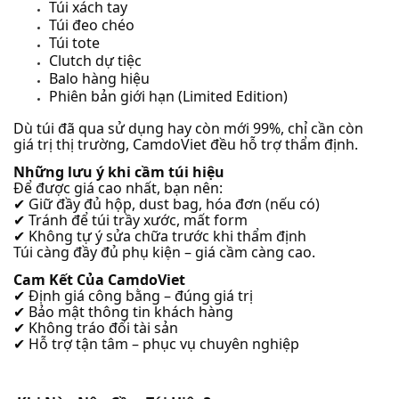
Túi xách tay
Túi đeo chéo
Túi tote
Clutch dự tiệc
Balo hàng hiệu
Phiên bản giới hạn (Limited Edition)
Dù túi đã qua sử dụng hay còn mới 99%, chỉ cần còn
giá trị thị trường, CamdoViet đều hỗ trợ thẩm định.
Những lưu ý khi cầm túi hiệu
Để được giá cao nhất, bạn nên:
Giữ đầy đủ hộp, dust bag, hóa đơn (nếu có)
✔
Tránh để túi trầy xước, mất form
✔
Không tự ý sửa chữa trước khi thẩm định
✔
Túi càng đầy đủ phụ kiện – giá cầm càng cao.
Cam Kết Của CamdoViet
Định giá công bằng – đúng giá trị
✔
Bảo mật thông tin khách hàng
✔
Không tráo đổi tài sản
✔
Hỗ trợ tận tâm – phục vụ chuyên nghiệp
✔