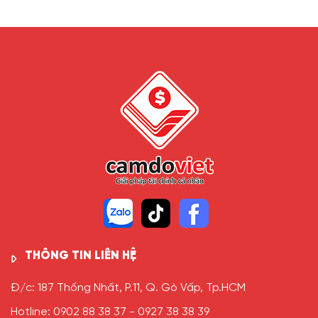
THÔNG TIN LIÊN HỆ
Đ/c: 187 Thống Nhất, P.11, Q. Gò Vấp, Tp.HCM
Hotline: 0902 88 38 37 - 0927 38 38 39