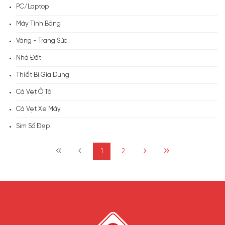
PC/Laptop
Máy Tính Bảng
Vàng - Trang Sức
Nhà Đất
Thiết Bị Gia Dụng
Cà Vẹt Ô Tô
Cà Vẹt Xe Máy
Sim Số Đẹp
1
2